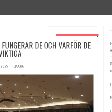
Å FUNGERAR DE OCH VARFÖR DE
R
ä
VIKTIGA
S
, 2025
REBECKA
o
F
K
F