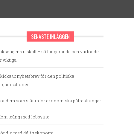
SENASTE INLÄGGEN
iksdagens utskott – så fungerar de och varför de
r viktiga
kicka ut nyhetsbrev för den politiska
rganisationen
ör dem som står inför ekonomiska påfrestningar
om igång med lobbying
ör dig med dålig ekonomi