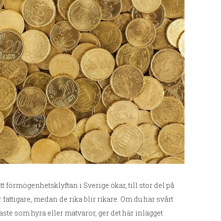
 förmögenhetsklyftan i Sverige ökar, till stor del på
 fattigare, medan de rika blir rikare. Om du har svårt
gaste som hyra eller matvaror, ger det här inlägget