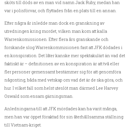
sköts till döds av en man vid namn Jack Ruby, medan han
var i polisförvar, och flyttades från en plats till en annan.
Efter några år inledde man dock en granskning av
utredningen kring mordet, vilken man kom att kalla
Warrenkomissionen. Efter flera års granskande och
forskande slog Warrenkommisionen fast att JFK dödades i
en konspiration. Det låter kanske mer spektakulärt än vad det
faktiskt är – definitionen av en konspiration är att två eller
fler personer gemensamt bestämmer sig för att genomföra
någonting, båda med vetskap om vad det är de ska göra, och
hur. I vilket fall som helst uteslöt man därmed Lee Harvey
Oswald som ensam gärningsman.
Anledningarna till att JFK mördades kan ha varit många,
men han var öppet föraktad för sin återhållsamma ställning
till Vietnam-kriget.