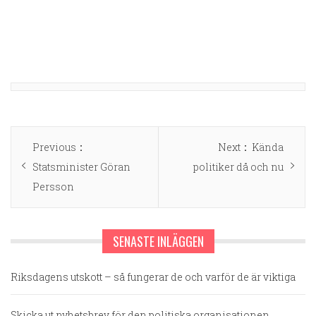
Inläggsnavigering
Previous
Next
Previous
Next
Kända
post:
post:
Statsminister Göran
politiker då och nu
Persson
SENASTE INLÄGGEN
Riksdagens utskott – så fungerar de och varför de är viktiga
Skicka ut nyhetsbrev för den politiska organisationen