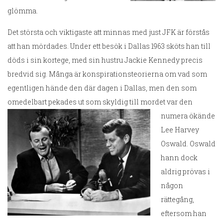
glömma.
Det största och viktigaste att minnas med just JFK är förstås
att han mördades. Under ett besök i Dallas 1963 sköts han till
döds i sin kortege, med sin hustru Jackie Kennedy precis
bredvid sig. Många är konspirationsteorierna om vad som
egentligen hände den där dagen i Dallas, men den som
omedelbart pekades ut som skyldig till mordet var den
numera ökände
Lee Harvey
Oswald. Oswald
hann dock
aldrig prövas i
någon
rättegång,
eftersom han